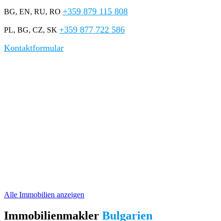
+359 879 115 808
BG, EN, RU, RO
+359 877 722 586
PL, BG, CZ, SK
Kontaktformular
Immobilien in Bulgarien
Wir bieten eine große Auswahl an günstigen
Wohnungen
,
Häusern
und
Ferienimmobilien
zum Verkauf in den beliebtesten Badeorten
Bulgariens –
Sonnenstrand
,
Nessebar
,
Sveti Vlas
,
Ravda
,
Aheloy
und anderen. Ohne versteckte Gebühren und mit
professionellem,
mehrsprachigem Service
.
Angebote zum Kauf von
Ferienwohnungen und Häusern in den
besten Küstenorten Bulgariens
Alle Immobilien anzeigen
Immobilienmakler
Bulgarien