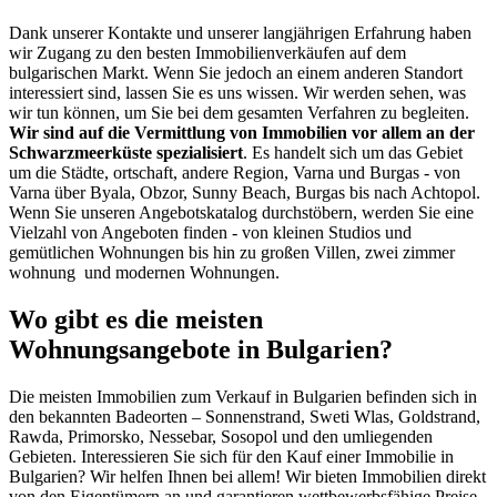
Dank unserer Kontakte und unserer langjährigen Erfahrung haben
wir Zugang zu den besten Immobilienverkäufen auf dem
bulgarischen Markt. Wenn Sie jedoch an einem anderen Standort
interessiert sind, lassen Sie es uns wissen. Wir werden sehen, was
wir tun können, um Sie bei dem gesamten Verfahren zu begleiten.
Wir sind auf die Vermittlung von Immobilien vor allem an der
Schwarzmeerküste spezialisiert
. Es handelt sich um das Gebiet
um die Städte, ortschaft, andere Region, Varna und Burgas - von
Varna über Byala, Obzor, Sunny Beach, Burgas bis nach Achtopol.
Wenn Sie unseren Angebotskatalog durchstöbern, werden Sie eine
Vielzahl von Angeboten finden - von kleinen Studios und
gemütlichen Wohnungen bis hin zu großen Villen, zwei zimmer
wohnung und modernen Wohnungen.
Wo gibt es die meisten
Wohnungsangebote in Bulgarien?
Die meisten Immobilien zum Verkauf in Bulgarien befinden sich in
den bekannten Badeorten – Sonnenstrand, Sweti Wlas, Goldstrand,
Rawda, Primorsko, Nessebar, Sosopol und den umliegenden
Gebieten. Interessieren Sie sich für den Kauf einer Immobilie in
Bulgarien? Wir helfen Ihnen bei allem! Wir bieten Immobilien direkt
von den Eigentümern an und garantieren wettbewerbsfähige Preise.