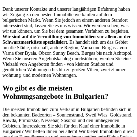
Dank unserer Kontakte und unserer langjährigen Erfahrung haben
wir Zugang zu den besten Immobilienverkäufen auf dem
bulgarischen Markt. Wenn Sie jedoch an einem anderen Standort
interessiert sind, lassen Sie es uns wissen. Wir werden sehen, was
wir tun können, um Sie bei dem gesamten Verfahren zu begleiten.
Wir sind auf die Vermittlung von Immobilien vor allem an der
Schwarzmeerküste spezialisiert
. Es handelt sich um das Gebiet
um die Städte, ortschaft, andere Region, Varna und Burgas - von
Varna über Byala, Obzor, Sunny Beach, Burgas bis nach Achtopol.
Wenn Sie unseren Angebotskatalog durchstöbern, werden Sie eine
Vielzahl von Angeboten finden - von kleinen Studios und
gemütlichen Wohnungen bis hin zu großen Villen, zwei zimmer
wohnung und modernen Wohnungen.
Wo gibt es die meisten
Wohnungsangebote in Bulgarien?
Die meisten Immobilien zum Verkauf in Bulgarien befinden sich in
den bekannten Badeorten – Sonnenstrand, Sweti Wlas, Goldstrand,
Rawda, Primorsko, Nessebar, Sosopol und den umliegenden
Gebieten. Interessieren Sie sich für den Kauf einer Immobilie in
Bulgarien? Wir helfen Ihnen bei allem! Wir bieten Immobilien direkt
von den Eigentümern an und garantieren wettbewerbsfähige Preise.