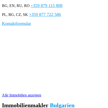
+359 879 115 808
BG, EN, RU, RO
+359 877 722 586
PL, BG, CZ, SK
Kontaktformular
Immobilien in Bulgarien
Wir bieten eine große Auswahl an günstigen
Wohnungen
,
Häusern
und
Ferienimmobilien
zum Verkauf in den beliebtesten Badeorten
Bulgariens –
Sonnenstrand
,
Nessebar
,
Sveti Vlas
,
Ravda
,
Aheloy
und anderen. Ohne versteckte Gebühren und mit
professionellem,
mehrsprachigem Service
.
Angebote zum Kauf von
Ferienwohnungen und Häusern in den
besten Küstenorten Bulgariens
Alle Immobilien anzeigen
Immobilienmakler
Bulgarien