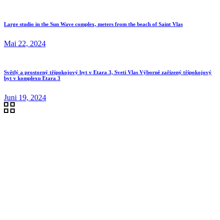
Large studio in the Sun Wave complex, meters from the beach of Saint Vlas
Mai 22, 2024
Světlý a prostorný třípokojový byt v Etara 3, Sveti Vlas Výborně zařízený třípokojový
byt v komplexu Etara 3
Juni 19, 2024