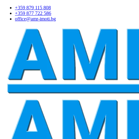
+359 879 115 808
+359 877 722 586
office@amr-imoti.bg